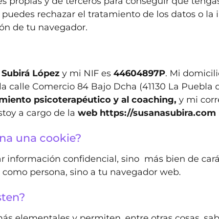
ies propias y de terceros para conseguir que teng
puedes rechazar el tratamiento de los datos o la
ión de tu navegador.
 Subirá López
y mi NIF es
44604897P
. Mi domicil
a calle Comercio 84 Bajo Dcha (41130 La Puebla del 
ento psicoterapéutico y al coaching,
y mi corr
stoy a cargo de la
web https://susanasubira.com
na una cookie?
 información confidencial, sino más bien de caráct
 ti como persona, sino a tu navegador web.
sten?
más elementales y permiten, entre otras cosas, s