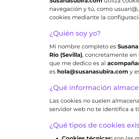
Susanasubira.com
utiliza cook
navegación y tú, como usuari@, 
cookies mediante la configurac
¿Quién soy yo?
Mi nombre completo es
Susana
Río (Sevilla)
, concretamente en l
que me dedico es al
acompañami
es
hola@susanasubira.com
y e
¿Qué información almace
Las cookies no suelen almacenar
servidor web no te identifica a
¿Qué tipos de cookies exi
Cookies técnicas:
son las 