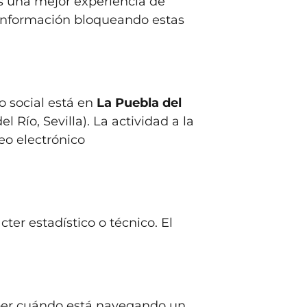
as una mejor experiencia de
 información bloqueando estas
io social está en
La Puebla del
Río, Sevilla). La actividad a la
eo electrónico
er estadístico o técnico. El
aber cuándo está navegando un